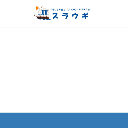
コ
ナ
ン
ビ
テ
ゲ
ン
ー
ツ
シ
へ
ョ
ス
ン
キ
に
ッ
移
プ
動