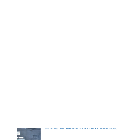
これ一つでWindowsトラブルに対応できる必
須ツール『AOMEI PE Builder 2.0』
Wi-Fi＋ATEMでLIVE配信するときはネットワ
ーク共有設定が必要
Chromeでスクロールが拡大・縮小に変わった
ので修復
Windows11の初期セットアップ後は、ローカ
ルアカウントログインに変更してOneDrive削
除がおすすめ After the initial setup of
Windows 11, we recommend changing to
local account login and deleting OneDrive.
富士通 LIFEBOOK AH42/W SSD換装