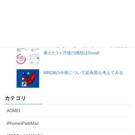
Windows 11, we recommend changing to
local account login and deleting OneDrive.
PCSX2で不朽の名作、ドラクエ外伝”少年ヤン
ガスと不思議のダンジョン”を極める
ahamoからJALモバイル（IIJmio au）に乗り
換えた1ヶ月後の感想はGood!
MRDBの今後について延命策を考えてみる
カテゴリ
AOMEI
iPhone/iPad/Mac