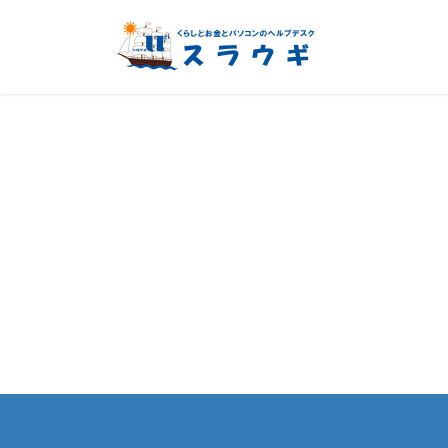
コ
ナ
ン
ビ
テ
ゲ
ン
ー
ツ
シ
へ
ョ
ス
ン
キ
に
ッ
移
プ
動