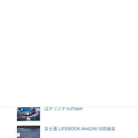
local account login and deleting OneDrive.
これ一つでWindowsトラブルに対応できる必
須ツール『AOMEI PE Builder 2.0』
Chromeでスクロールが拡大・縮小に変わった
ので修復
Adobe Acrobat ReaderでPDFをパワーポイン
トのようにフルスクリーン表示する Display
PDF in full screen like PowerPoint with Adobe
Acrobat Reader.
Dellデスクトップ ECT1250の増設SATA電源
はオリジナルの6pin
富士通 LIFEBOOK AH42/W SSD換装