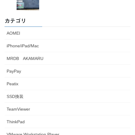
カテゴリ
AOMEI
iPhone/iPad/Mac
MRDB AKAMARU
PayPay
Peatix
SSD換装
TeamViewer
ThinkPad
VMware Workstation Player